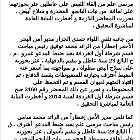
مرسى علم من إلقاء القبض على عاطلين عثر بحوزتهما
على لفافة من نبات البانجو المخدرة و سلاح أبيض ،
تحررت المحاضر اللازمة و أخطرت النيابة العامة
لمباشرة التحقيق ،
من جانبه تلقى اللواء حمدى الجزار مدير أمن البحر
الأحمر إخطاراً من الرائد محمد توفيق رئيس مباحث
قسم شرطة أول الغردقة يفيد ضبط المدعو عمرو . م .
ح البالغ 23 سنة عاطل و مقيم بالدقهلية ، عثر بحوزته
على سلاح أبيض مطواة ، و بمواجهته بما أسفر عنه
الضبط أعترف بحيازته للمضبوطات بقصد الدفاع ، تم
إقتياد المتهم لديوان القسم و تم التحفظ على
المضبوطات و تحرر عن ذلك المحضر رقم 3160 جنح
قسم شرطة أول الغردقة لسنة 2014 و أخطرت النيابة
العامة لمباشرة التحقيق ،
كما تلقى مدير الأمن إخطاراً من الرائد محمد سامى
رئيس مباحث مرسى علم يفيد ضبط المدعو أشرف . ق
. أ البالغ 28 سنة عاطل و مقيم بأسوان ، عثر بحوزته
على لفافة متوسطة الحجم من نبات البانجو المخدر و