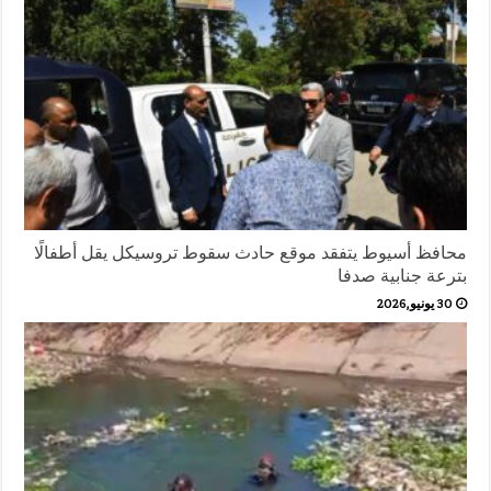
محافظ أسيوط يتفقد موقع حادث سقوط تروسيكل يقل أطفالًا
بترعة جنابية صدفا
30 يونيو,2026