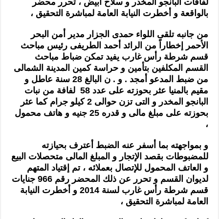
لفافات البانجو المخدر و سلاح أبيض ، تحرر محضر
بالواقعة و أخطرت النيابة العامة لمباشرة التحقيق ،
من جانبه تلقى اللواء حمدى الجزار مدير أمن البحر
الأحمر إخطاراً من الرائد أحمد الطريفى رئيس مباحث
قسم شرطة رأس غارب يفيد تمكن ضباط مباحث
القسم المكلفين بتأمين و حراسة كمين المدينة الشمالى
من ضبط المدعو أمجد . و . ن البالغ 28 سنة عاطل و
مقيم بالمنيا عثر بحوزته على عدد 58
لفافة من نبات
البانجو المخدر و التى تزن حوالى 2 كيلو جرام كما عثر
بحوزته على مبلغ مالى و قدره 25 جنيه و هاتف محمول
،
و بمواجهته بما أسفر عنه الضبط أعترف بحيازته
للمضبوطات بقصد الإتجار و المبلغ المالى متحصلات البيع
و العاتف المحمول للإتصال بعملائه ، تم إقتياد المتهم
لديوان القسم و تحرر عن ذلك المحضر رقم 966 جنايات
قسم شرطة رأس غارب لسنة 2014 و أخطرت النيابة
العامة لمباشرة التحقيق ،