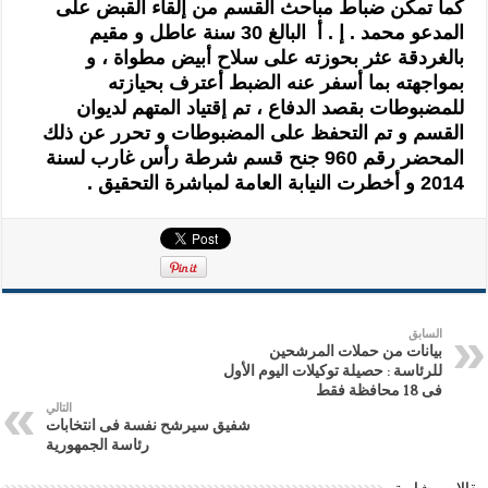
كما تمكن ضباط مباحث القسم من إلقاء القبض على
المدعو محمد . إ . أ البالغ 30 سنة عاطل و مقيم
بالغردقة عثر بحوزته على سلاح أبيض مطواة ، و
بمواجهته بما أسفر عنه الضبط أعترف بحيازته
للمضبوطات بقصد الدفاع ، تم إقتياد المتهم لديوان
القسم و تم التحفظ على المضبوطات و تحرر عن ذلك
المحضر رقم 960 جنح قسم شرطة رأس غارب لسنة
2014 و أخطرت النيابة العامة لمباشرة التحقيق .
السابق
بيانات من حملات المرشحين
للرئاسة : حصيلة توكيلات اليوم اﻷول
فى 18 محافظة فقط
التالي
شفيق سيرشح نفسة فى انتخابات
رئاسة الجمهورية