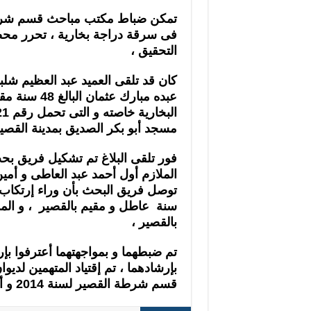
تمكن ضباط مكتب مباحث قسم شرطة
فى سرقة دراجة بخارية ، تحرر محضر
التحقيق ،
كان قد تلقى العميد عبد العظيم شل
عبده مبارك 
مسجد أبو بكر الصديق بمدينة القصير
فور تلقى البلاغ تم تشكيل فريق بح
الملازم أول أحمد عبد العاطى و أ
بالقصير ،
تم ضبطهما و بمواجهتهما أعترفوا ب
قسم شرطة القصير لسنة 2014 و أخطرت النيابة العامة لمباشرة التحقيق .