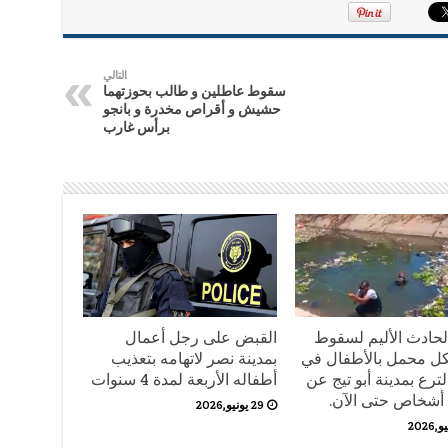
التالي
سقوط عاطلين و طالب بحوزتهما
حشيش و أقراص مخدرة و بانجو
برأس غارب
لحادث الأليم لسقوط
القبض على رجل أعمال
ل محمل بالأطفال في
بمدينة نصر لاتهامه بتعذيب
ترع بمدينة أبو تيج عن
أطفاله الأربعة لمدة 4 سنوات
29 يونيو,2026