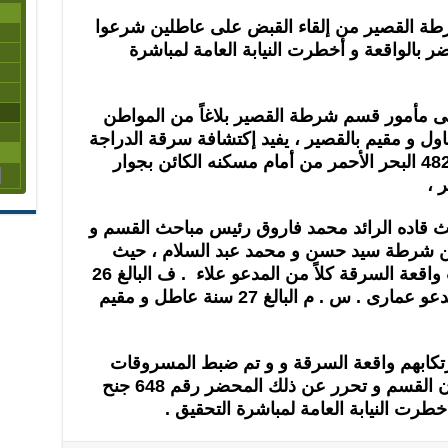
 القصير من إلقاء القبض على عاطلين شرعوا
 بالواقعة و أخطرت النيابة العامة لمباشرة
بى مأمور قسم شرطة القصير بلاغاً من المواطن
عثمان البالغ 48 سنة مقاول و مقيم بالقصير ، يفيد إكتشافة سرقة الدراجة
البخارية خاصته و التى تحمل رقم 4821 البحر الأحمر من أمام مسكنه الكائن بجوار
 ،
ث قاده الرائد محمد فاروق رئيس مباحث القسم و
مين شرطة سيد حسن و محمد عبد السلام ، حيث
توصل فريق البحث بأن وراء إرتكاب واقعة السرقة كلاً من المدعو علاء . ف البالغ 26
سنة عاطل و مقيم بالقصير ، و المدعو عمارى . س . م البالغ 27 سنة عاطل و مقيم
إرتكابهم واقعة السرقة و و تم ضبط المسروقات
بإرشادهما ، تم إقتياد المتهمين لديوان القسم و تحرر عن ذلك المحضر رقم 648 جنح