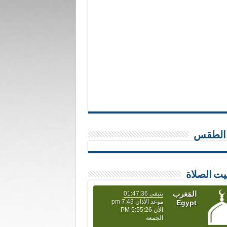
 الطقس
يت الصلاة