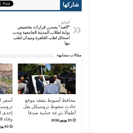
شاركها
السابق
“العبد” يصدرر قرارات بتخصيص
بوابة لطلاب المدينة الجامعية وندب
اسحاق لطب القاهرة وميدان لطب
بنها
مقالات مشابهة
محافظ أسيوط يتفقد موقع
أسفر ا
حادث سقوط تروسيكل يقل
تروسيك
أطفالًا بترعة جنابية صدفا
إحدى ال
وفاة 8 أشخاص حتى الآن.
30 يونيو,2026
30 يونيو,2026