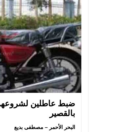
ضبط عاطلين لشروعهما
بالقصير
البحر الأحمر – مصطفى بديع