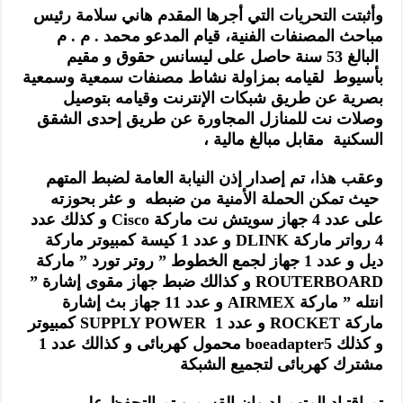
وأثبتت التحريات التي أجرها المقدم هاني سلامة رئيس
مباحث المصنفات الفنية، قيام المدعو محمد . م . م
البالغ 53 سنة حاصل على ليسانس حقوق و مقيم
بأسيوط لقيامه بمزاولة نشاط مصنفات سمعية وسمعية
بصرية عن طريق شبكات الإنترنت وقيامه بتوصيل
وصلات نت للمنازل المجاورة عن طريق إحدى الشقق
السكنية مقابل مبالغ مالية ،
وعقب هذا، تم إصدار إذن النيابة العامة لضبط المتهم
حيث تمكن الحملة الأمنية من ضبطه و عثر بحوزته
على عدد 4 جهاز سويتش نت ماركة
Cisco
و كذلك عدد
4 رواتر ماركة
DLINK
و عدد 1 كيسة كمبيوتر ماركة
ديل و عدد 1 جهاز لجمع الخطوط ” روتر تورد ” ماركة
ROUTERBOARD
و كذالك ضبط جهاز مقوى إشارة ”
انتله ” ماركة
AIRMEX
و عدد 11 جهاز بث إشارة
ماركة
ROCKET
و عدد 1
SUPPLY POWER
كمبيوتر
و كذلك 5
boeadapter
محمول كهربائى و كذالك عدد 1
مشترك كهربائى لتجميع الشبكة