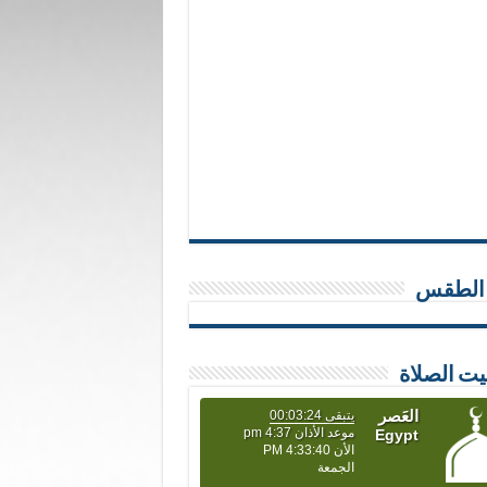
 الطقس
يت الصلاة