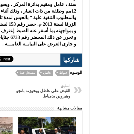
سنة ، عامل ومقيم بدائرة المركز ، وبح
12مم وطلقة من ذات العيار ، وذلك أثناء تواجده بدائرة المركز .
الزرقا لسنة 2013 م. حصر رقم 153 لسنة 2014م. ” تبديد “.
و بمواجهته بما أسفر عنه الضبط إعترف ب
و تحرر عن ذلك المحضر رقم 6733 جنايات مركز شرطة الزرقا لسنة 2014م .
و جارى العرض على النيابــة العامـــة .
شاركها
الوسوم
دمياط
عاطل
مسجل خط
السابق
القبض علي عاطل وبحوزته بانجو
وهيروين بدمياط
مقالات مشابهة