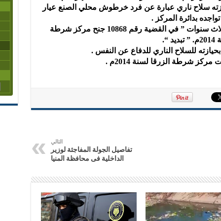
وزته سلاح ناري عبارة عن فرد خرطوش محلي الصنع عيار
والمطلوب التنفيذ علية ” بالحبس لمدة ثلاث سنوات ” في القضية رقم 10868 جنح مركز شرطة
حيازته للسلاح الناري للدفاع عن النفس .
التالي
تفاصيل الجولة المفاجئة لوزير
الداخلية فى محافظة المنيا