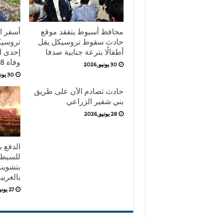
محافظ أسيوط يتفقد موقع
أسفر ا
حادث سقوط تروسيكل يقل
تروسيك
أطفالًا بترعة جنابية صدفا
إحدى ال
وفاة 8 أشخاص حتى الآن.
30 يونيو,2026
30 يونيو,2026
حادث تصادم الآن على طريق
بني شقير الزراعي
28 يونيو,2026
للسيطر
بتشوين
بالغربي
27 يونيو,2026