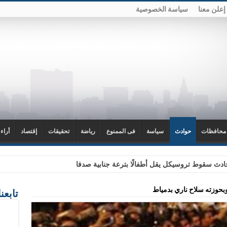
إعلن معنا
سياسة الخصوصية
محافظات
حوادث
سياسة
فى الممنوع
رياضة
تحقيقات
إقتصاد
أراء
دث سقوط تروسيكل يقل أطفالًا بترعة جنابية صدفا
وزته سلاح ناري بدمياط
تابعن