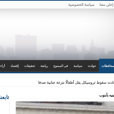
إعلن معنا
سياسة الخصوصية
محافظات
حوادث
سياسة
فى الممنوع
رياضة
تحقيقات
إقتصاد
أراء
دث سقوط تروسيكل يقل أطفالًا بترعة جنابية صدفا
يه بأبنوب
تابعن