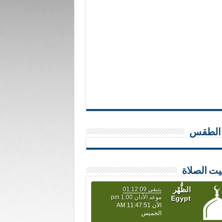
 الطقس
يت الصلاة