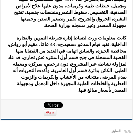
وتجميل، خلطات طبية وكريمات، مدون عليها علاج لأمراض
الصدفية، التخسيس، سقوط الشعرومنشطات جنسية، تفتيح
البشرة، الحروق والجروح، تكبير وتصغير الصدر، وجميعها
مجهولة المصدر وغير مسجله بوزارة الصحة.
كانت معلومات ورت لضباط إدارة شرطة التموين والتجارة
الداخلية، تفيد قيام المدعو «سعيد.ح»، 43 عامًا، مقيم أبو رواش،
محافظة الجيزة، والسابق اتهامه في العديد من القضايا منها
القضية المسجلة في جنح قسم أول المنتزه غش تجاري، قد عاد
لمزاولة نشاطه غير المشروع، دون ترخيص، بمركزه ومعمله
الطبي، الكائن بدائرة قسم أول العامرية. وأكدت التحريات أنه
يقدم للمرضى منتجاته من الأعشاب والكريمات والزيوت
العطرية والخلطات الطبية المجهزة داخل المعمل ومجهولة
المصدر بأسعار مبالغ فيها.
السابق