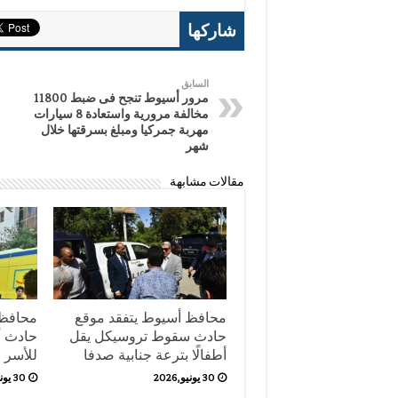
شاركها
السابق
مرور أسيوط تنجح فى ضبط 11800
مخالفة مرورية واستعادة 8 سيارات
مهربة جمركيا ومبلغ بسرقتها خلال
شهر
مقالات مشابهة
محافظ أسيوط يتفقد موقع
محافظ 
حادث سقوط تروسيكل يقل
حادث أب
أطفالًا بترعة جنابية صدفا
للأسر
30 يونيو,2026
30 يونيو,2026