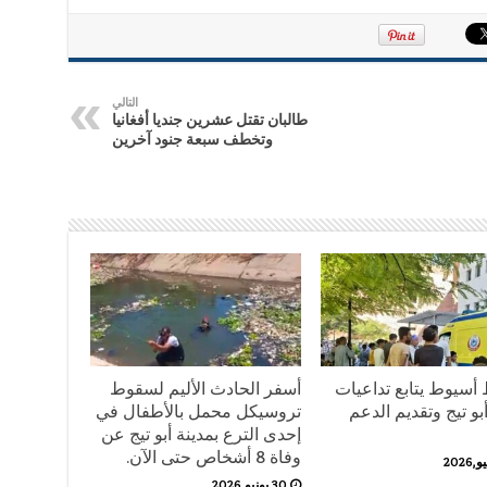
التالي
طالبان تقتل عشرين جنديا أفغانيا
وتخطف سبعة جنود آخرين
أسيوط يتابع تداعيات
أسفر الحادث الأليم لسقوط
و تيج وتقديم الدعم
تروسيكل محمل بالأطفال في
إحدى الترع بمدينة أبو تيج عن
وفاة 8 أشخاص حتى الآن.
30 يونيو,2026