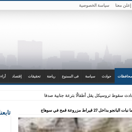
إعلن معنا
سياسة الخصوصية
محافظات
حوادث
سياسة
فى الممنوع
رياضة
تحقيقات
إقتصاد
أراء
دث سقوط تروسيكل يقل أطفالًا بترعة جنابية صدفا
اخل 27 قيراط مزروعة قمح في سوهاج
تابعن