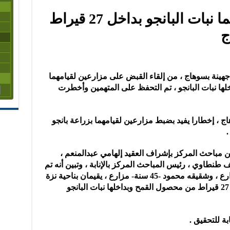
ضبط مزارعين لزراعتهما نبات البانجو بداخل 27 قيراط
ج
نة بسوهاج ، من إلقاء القبض على مزارعين لقيامهما
بداخلها نبات البانجو ، تم التحفظ على المتهمين وأخطرت
اج ، إخطارا يفيد بضبط مزارعين لقيامهما بزراعة بانجو
من مباحث المركز بإشراف العقيد إلهامي عبدالمنعم ،
طنطاوي ، رئيس المباحث المركز بالإنابة ، وتبين أنه تم
ضبط كل من أحمد عمران ، 50 سنة- مزارع ، وشقيقه محمود -45 سنة- مزارع ، يقيمان بناحية نزة
البحرية ، دائرة المركز ، لقيامهما بزراعة 27 قيراط من محصول القمح وبداخلها نبات البانجو
ة للتحقيق .