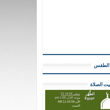
 الطقس
يت الصلاة