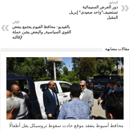
السابق
دور العرض السنيمائية
تستضيف”واحد صعيدى” إبريل
المقبل
التالي
بالفيديو- محافظ الفيوم يجتمع ببعض
القوي السياسية,, والبعض يشن حملة
لإقالته
مقالات مشابهة
محافظ أسيوط يتفقد موقع حادث سقوط تروسيكل يقل أطفالًا