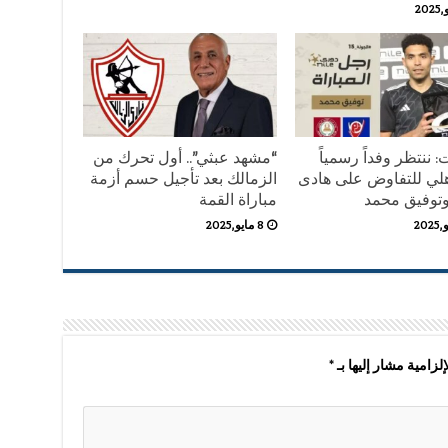
 ننتظر وفداً رسمياً
“مشهد عبثي”.. أول تحرك من
هلي للتفاوض على هادى
الزمالك بعد تأجيل حسم أزمة
توفيق محمد
مباراة القمة
8 مايو,2025
لزامية مشار إليها بـ
*