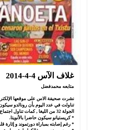
غلاف الآس 4-4-2014
متابعه محمدفضل
تناولت في عدد اليوم بأن رونالدو سيكون
الجولة 32 من الليغا , كمات تناول اجتماع بيريز و بوتراغينيو بفالكاو مرافقا بوكيل أعماله…..
* كريستيانو سيكون حاضرا بالأنويتا.
* رغم إصابته بمباراة دورتموند و إثارة 