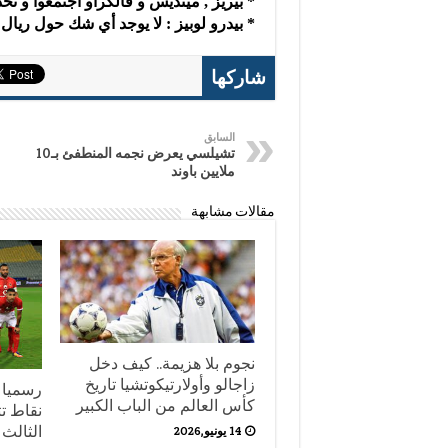
* بيريز , مينديس و فالكراو اجتمعوا و تحد
* بيدرو لوبيز : لا يوجد أي شك حول ريال
شاركها
السابق
تشيلسي يعرض نجمه المنطفئ بـ10
ملايين باوند
مقالات مشابهة
نجوم بلا هزيمة.. كيف دخل
زاجالو وأولارتيكوتشيا تاريخ
كأس العالم من الباب الكبير
نقاط تت
الثالث 
14 يونيو,2026