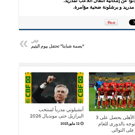
ثوا عن إمكانية انتقال اللاعب لمدريد.
 مدريد و برشلونة ضحية مؤامرة.
التالي
“بصمة شبابنا” تحتفل بيوم اليتيم
أنشيلوتي مدرباً لمنتخب
البرازيل حتى مونديال 2026
رسميا الأهلى يحصل على 3
وجه بالدورى للعام
12 مايو,2025
على التوالى