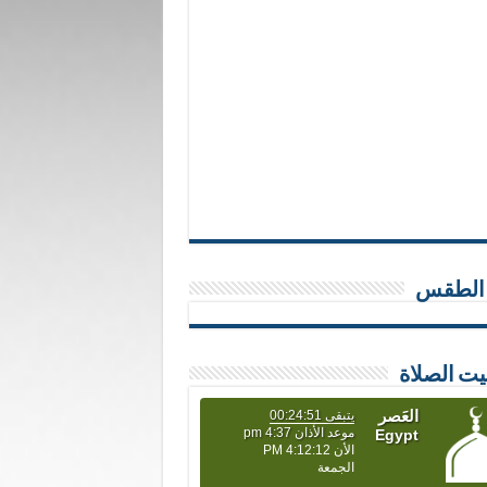
 الطقس
يت الصلاة