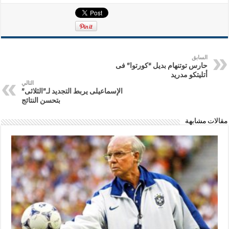
السابق
حارس توتنهام بديل “كورتوا” فى
أتليتكو مدريد
التالي
الإسماعيلى يربط التجديد لـ”الثلاثى”
بتحسن النتائج
مقالات مشابهة