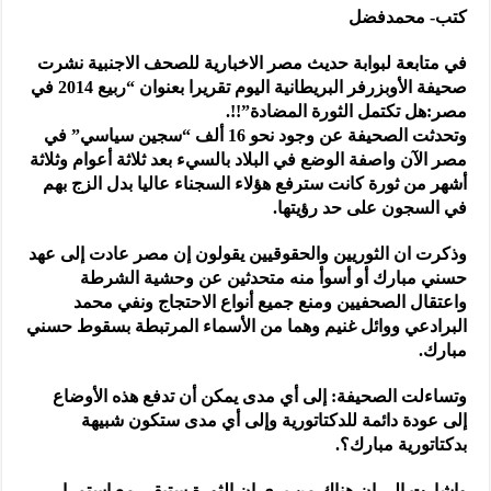
كتب- محمدفضل
في متابعة لبوابة حديث مصر الاخبارية للصحف الاجنبية نشرت
صحيفة الأوبزرفر البريطانية اليوم تقريرا بعنوان “ربيع 2014 في
مصر:هل تكتمل الثورة المضادة”!!.
وتحدثت الصحيفة عن وجود نحو 16 ألف “سجين سياسي” في
مصر الآن واصفة الوضع في البلاد بالسيء بعد ثلاثة أعوام وثلاثة
أشهر من ثورة كانت سترفع هؤلاء السجناء عاليا بدل الزج بهم
في السجون على حد رؤيتها.
وذكرت ان الثوريين والحقوقيين يقولون إن مصر عادت إلى عهد
حسني مبارك أو أسوأ منه متحدثين عن وحشية الشرطة
واعتقال الصحفيين ومنع جميع أنواع الاحتجاج ونفي محمد
البرادعي ووائل غنيم وهما من الأسماء المرتبطة بسقوط حسني
مبارك.
وتساءلت الصحيفة: إلى أي مدى يمكن أن تدفع هذه الأوضاع
إلى عودة دائمة للدكتاتورية وإلى أي مدى ستكون شبيهة
بدكتاتورية مبارك؟.
واشارت الى ان هناك من يرى ان الثورة ستبقى مع استمرار