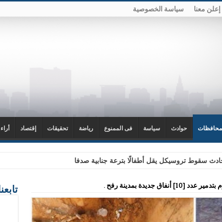
إعلن معنا
سياسة الخصوصية
محافظات
حوادث
سياسة
فى الممنوع
رياضة
تحقيقات
إقتصاد
أراء
دث سقوط تروسيكل يقل أطفالًا بترعة جنابية صدفا
نفاق جديدة بمدينة رفح .
تابعن