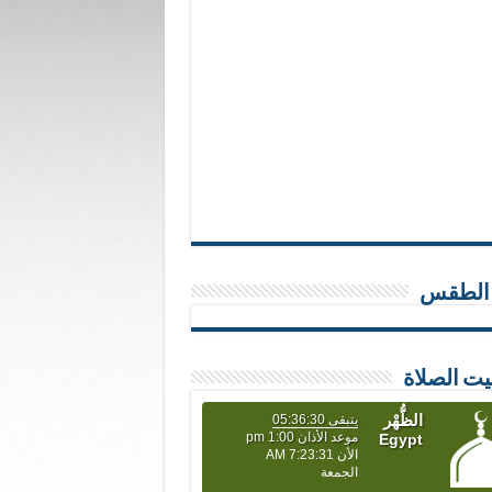
 الطقس
يت الصلاة