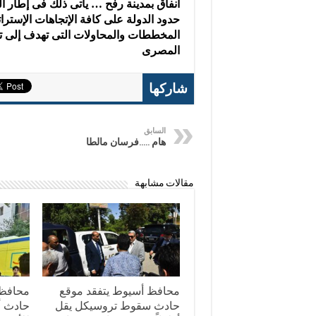
أنفاق بمدينة رفح … يأتى ذلك فى إطار ال
حدود الدولة على كافة الإتجاهات الإسترا
المخططات والمحاولات التى تهدف إلى تق
المصرى
شاركها
السابق
هام …..فرسان مالطا
مقالات مشابهة
محافظ أسيوط يتفقد موقع
محافظ 
حادث سقوط تروسيكل يقل
حادث أب