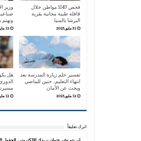
فحص 1147 مواطن خلال
وزير ال
قافلة طبية مجانية بقرية
صناعية
البرشا بالمنيا
ونهتم 
31 مايو,2025
12 مايو,2025
تفسير حلم زيارة المدرسة بعد
هل يكون
انتهاء التعليم.. حنين للماضي
الدوري
وبحث عن الأمان
مسيرته 
12 مايو,2025
12 مايو,2025
اترك تعليقاً
لن يتم نشر عنوان بريدك الإلكتروني.
الحقول الإ