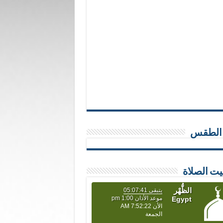
 الطقس
يت الصلاة