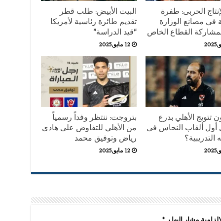
إنتاج الحربى: طفرة
البيت الأبيض: طلب قطر
 فى مصانع الوزارة
تقديم طائرة رئاسية لأمريكا
بمشاركة القطاع الخاص
“قيد الدراسة”
12 مايو,2025
 تتويج الأهلي بدرع
بتروجت: ننتظر وفداً رسمياً
 أول ألقاب النحاس فى
من الأهلي للتفاوض على هادى
التدريبية؟
رياض وتوفيق محمد
12 مايو,2025
لزامية مشار إليها بـ
*