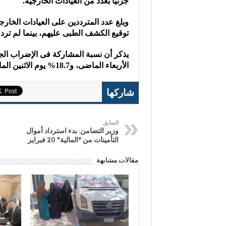
جزئيا بعدد من العيادات الخارجية.
توقيع الكشف الطبى عليهم، بينما لم ترد
الأربعاء الماضى، و18.7% يوم الاثنين الماضى.
شاركها
السابق
وزير التضامن: بدء استرداد أموال
التأمينات من “المالية” 20 فبراير
مقالات مشابهة