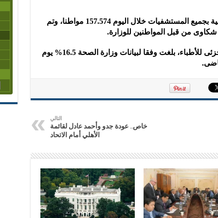
وبلغ عدد المترددين على العيادات الخارجية بجميع المستشفيات خلال اليوم 157.574 مواطنا، وتم
 شكاوى من قبل المواطنين للوزارة.
يذكر أن نسبة المشاركة فى الإضراب الجزئى للأطباء، بلغت وفقا لبيانات وزارة الصحة 16.5% يوم
التالي
خاص.. عودة جدو وأحمد عادل لقائمة
الأهلي أمام الاتحاد