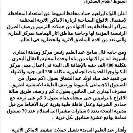
أسيوط / هيام السكرى
اعلن اللواء ابراهيم حماد محافظ اسيوط عن استعداد المحافظة
لاستقبال الافواج السياحية لزيارة الاماكن الاثرية المختلفة
بمراكز المحافظة بعد الانتهاء من حملات الترميم ورصف الطرق
الرئيسية المؤدية لها وخاصة مناطق اثار الهمامية بمركز البدارى
والتى تعد من اقدم المناطق الاثرية والحضارية فى العالم.
ومن جانبه قال سامح عبد العليم رئيس مركز ومدينة البدارى
بأسيوط انه تم الانتهاء من بناء الوحدة المحلية بالعقال البحرى
بتكلفة 400 الف جنيه بالإضافة الى البدء فى اعمال مبنى مركز
التكنولوجيا للخدمات الجماهيرية بتكلفة 250 الف جنيه والانتهاء
من تنفيذ خط مياه اولاد عبد الشفاق بطول 1كم ممول من
الصندوق الاجتماعى بأسيوط ورصف الطبقة الاسفلتية لطريق
مصرف البدارى على الجانبين بطول 2 كم و رصف طريق صالة
الافراح بالنواميس حتى منشأة همام بطول 3 كم على ترعة جع
حمادى الشرقية وعمل قافلة طبية بقرية عزبة الاقباط من قبل
مديرية الصحة بعدد 6 سيارات مشيرا الى استلام عدد 70 صندوق
قمامة بواقع عشرة صناديق لكل قرية .
وأشار عبد العليم الى بدء تفعيل حملات تنشيط الاماكن الاثرية