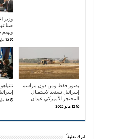
وزير ال
صناعية
ونهتم 
12 مايو,2025
بصور فقط ومن دون مراسم..
نتنياهو
إسرائيل تستعد لاستقبال
إسرائيل
المحتجز الأميركي عيدان
12 مايو,2025
12 مايو,2025
اترك تعليقاً