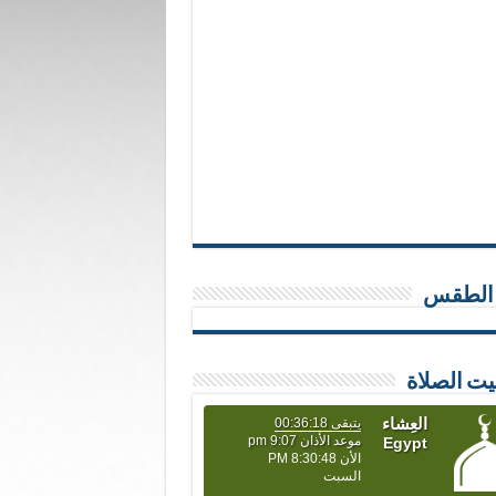
 الطقس
يت الصلاة