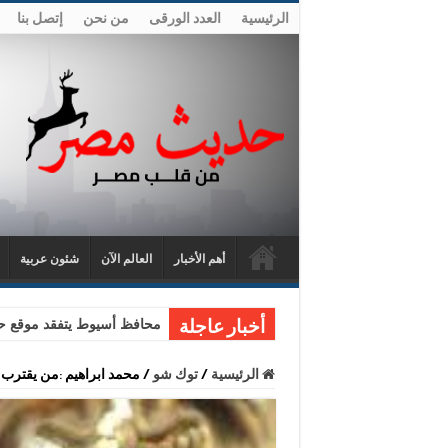
الرئيسية
العدد الورقى
من نحن
إتصل بنا
أهم الأخبار
العالم الآن
شئون عربية
محافظ أسيوط يتفقد موقع حا
أخبار عاجلة
الرئيسية
/
توك شو
/
محمد ابراهيم :من يقترب م