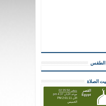
 الطقس
يت الصلاة