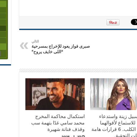
التالي
صبرى فواز يعود للإخراج بمسرحية
“اللى خايف يروح”
بيل زينة واستدعاء
استكمال محاكمة المخرج
للاستماع لأقوالهما
محمد سامي غدًا بتهمة سب
وضبط الكلب.. 6 قرارات هامة
وقذف فنانة شهيرة
ت التحقيق
27 مايو,2025