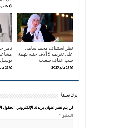
27 مايو,2025
نظر استئناف محمد سامى
تامر ح
على تغريمه 5 آلاف جنيه بتهمة
مشاعره
سب عفاف شعيب
بوسيل
27 مايو,2025
27 مايو,2025
اترك تعليقاً
لن يتم نشر عنوان بريدك الإلكتروني.
الحقول الإ
التعليق
*