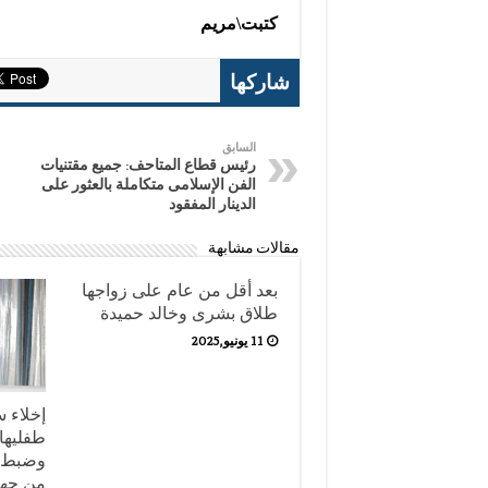
كتبت\مريم
شاركها
السابق
رئيس قطاع المتاحف: جميع مقتنيات
الفن الإسلامى متكاملة بالعثور على
الدينار المفقود
مقالات مشابهة
بعد أقل من عام على زواجها
طلاق بشرى وخالد حميدة
11 يونيو,2025
إخلاء س
طفليها 
من جها