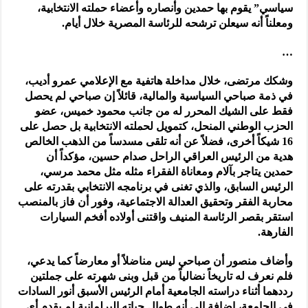
سياسي” يقوم بها حمدين وأنصاره وأعضاء حملته الانتخابية،
ومعلناً أنه سيعلن ترشحه للرئاسة المصرية خلال أيام.
…
وشكك مرتضى، خلال مداخلة هاتفية مع الإعلامي عمرو أديب،
في ذمة صباحي السياسية والمالية، قائلاً إن صباحي لم يحصل
فقط على الشيك المحرر له من جانب محمود خميس، عضو
الحزب الوطني المنحل، كتمويل لحملته الانتخابية بل حصل على
16 شيكاً أخرى، فضلاً عن أنه تلقى مسدساً من الذهب الخالص
هدية من الرئيس العراقي الراحل صدام حسين، مؤكداً أن
حمدين يتاجر بآلام ومعاناة الفقراء مثله مثل محمد مرسي،
الرئيس السابق، والذي تغنى في برنامجه الانتخابي بقدرته على
محاربة الفقر وتحقيق العدالة الاجتماعية، وفور أن فاز بالمنصب
استقر بقصر الرئاسة المنيف واقتنى أولاده أفخم السيارات
الفارهة.
وأضاف منصور أن صباحي ليس مناضلاً أو معارضاً كما يدعي،
فلم نعرف له تاريخاً نضالياً من قبل وبنى شهرته على جملتين
رددهما أثناء دراسته الجامعية أمام الرئيس الأسبق أنور السادات
في الجامعة، إضافة إلى أنه طوال حياته البرلمانية لم يقدم أي