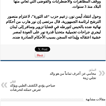
ووقف المظاهرات والاضطرابات والفوضى التي تعاني منها
البلاد منذ 3 سنوات.
وحول انتقاد أيمن نور، زعيم حزب “غد الثورة”، لاعتزام منصور
الترشح لرئاسة الجمهورية، قال مرتضى إن نور هارب من أحكام
نهائية ضده بالحبس لتورطه في قضايا تزوير وسافر إلى لبنان
ليجري جراحات تجميلية متحدياً قدرة نور على العودة لمصر
خشية اعتقاله وإيداعه السجن بسبب الأحكام الصادرة ضده.
السابق
محامي عز: أعرف تماماً من هو والد
نجلي زينة
التالي
صباحي يؤدي الكشف الطبي ويؤكد
تعرض حملته لتحرشات
مقالات مشابهة