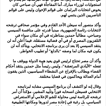
استجوابات لوزراء مبارك. أما المفاجأة فهي أن صباحي كان
يخوض انتخابات البرلمان على قوائم الإخوان وليس على قوائم
الناصريين الذين ينتمي لهم.
وأكد منصور أنه سيعلن الأحد القادم وفي مؤتمر صحافي ترشحه
لانتخابات رئاسة الجمهورية، مبدياً قدرته على منافسة السيسي
وصباحي، مطالباً حمدين بمناظرته في أي مكان سواء في
التلفزيون المصري أو في أي فضائية مستقلة، فيما أعلن أنه لن
ينتقد السيسي إلا بعد أن يرى برنامجه الانتخابي، ويتأكد أنه لن
يكون فيه مكان لما وصفه “بالدلع” أو تطييب الخواطر.
وأكد أن مصر تحتاج لرئيس قوي يعيد هيبة الدولة ويوقف ما
تفعله “الأيادي المرتعشة”، وليس رئيساً مثل حمدين ينتقد أحكام
القضاء ويطالب بالإفراج عن النشطاء السياسيين، الذين يقفون
أمام العدالة ويحاكمون في قضايا مختلفة.
وقال إنه لو اكتشف أن برنامج السيسي مشابه لبرنامجه
الانتخابي فسيعلن انسحابه فوراً وتأييد المشير، مؤكداً أن أمر
ترشحه للرئاسة ليس محاولة للشو الإعلامي أو الاستعراض
السياسي، بل رغبة في إعادة مصر لدورها ومكانتها الطبيعية