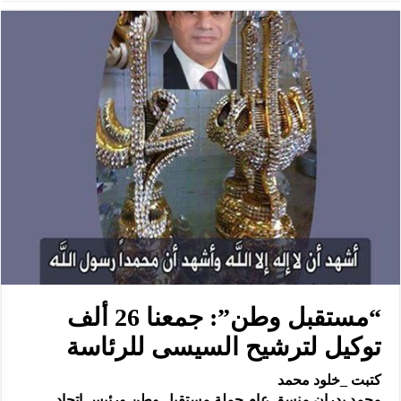
“مستقبل وطن”: جمعنا 26 ألف
توكيل لترشيح السيسى للرئاسة
‏كتبت _خلود محمد
محمد بدران منسق عام حملة مستقبل وطن ورئيس اتحاد