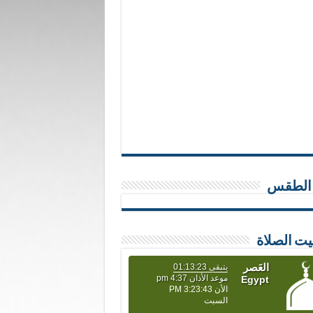
 الطقس
يت الصلاة