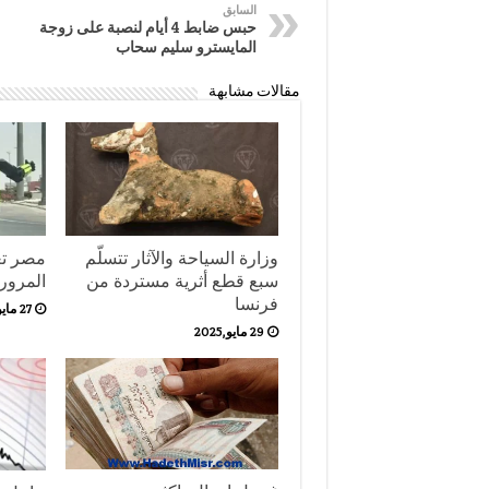
السابق
حبس ضابط 4 أيام لنصبة على زوجة
المايسترو سليم سحاب
مقالات مشابهة
وزارة السياحة والآثار تتسلّم
مصر تع
سبع قطع أثرية مستردة من
المرور
فرنسا
27 مايو,2025
29 مايو,2025