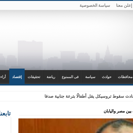
إعلن معنا
سياسة الخصوصية
محافظات
حوادث
سياسة
فى الممنوع
رياضة
تحقيقات
إقتصاد
أراء
دث سقوط تروسيكل يقل أطفالًا بترعة جنابية صدفا
ين مصر واليابان
تابعن