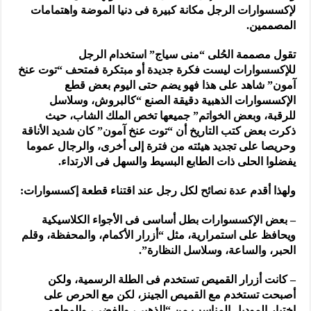
لإكسسوارات الرجل مكانة كبيرة فى دنيا الموضة واهتمامات
المصممين.
تقول مصممة الحُلى “منى سياج” استخدام الرجل
للإكسسوارات ليست فكرة جديدة أو مبتكرة فمتحف “توت عنخ
آمون” شاهد على هذا فهو يضم حتى اليوم بعض قطع
الإكسسوارات الذهبية دقيقة الصنع “كالبروش، وسلاسل
للرقبة، وبعض الخواتم” جميعها تخص الملك الشاب، حيث
ذكرت بعض كتب التاريخ أن “توت عنخ آمون” كان شديد الأناقة
وحريصا على تجديد هيئته من فترة إلى أخرى، والرجال عموما
يفضلوا الحلى ذات الطابع البسيط والسهل فى الارتداء.
ولهذا أقدم عدة نصائح لكل رجل عند اقتناء قطعة إكسسوارات:
– بعض الإكسسوارات بطل أساسى فى الأجواء الكلاسيكية
ويحافظ على استمرارية، مثل “أزرار الأكمام، والمحفظة، وقلم
الحبر، والساعة، وسلاسل النظارة”.
– كانت أزرار القميص تستخدم فى الطلة الرسمية، ولكن
أصبحت تستخدم مع القميص الجينز، لكن مع الحرص على
اختيار الموديل المناسب من “الذهبى، والفضى، والمطعم