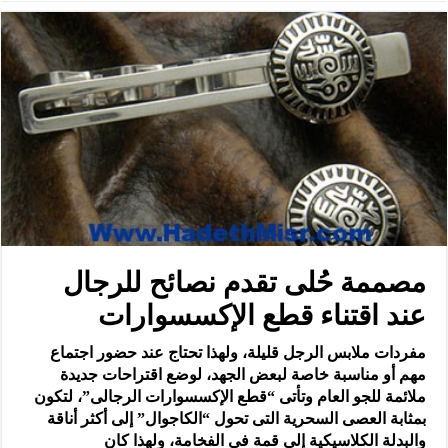
مصممة حُلى تقدم نصائح للرجال
عند اقتناء قطع الإكسسوارات
مفردات ملابس الرجل قليلة، ولهذا تحتاج عند حضور اجتماع
مهم أو مناسبة خاصة لبعض الجهد، لوضع اقتراحات جديدة
ملائمة للجو العام وتأتى “قطع الإكسسوارات الرجالى”، لتكون
بمثابة العصى السحرية التى تحول “الكاجوال” إلى أكثر أناقة
والبدلة الكلاسيكية إلى قمة فى الفخامة، ولهذا كان