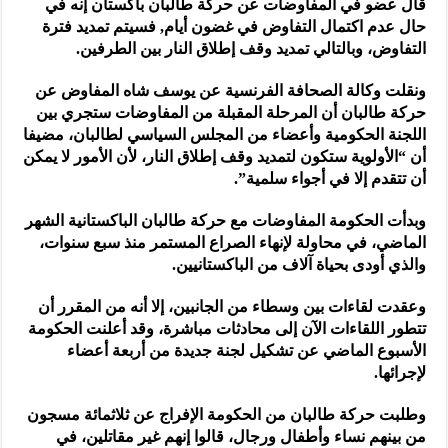
قال عضو في المفاوضات عن حركة طالبان باكستان إنه في
حال عدم اكتمال التفاوض في غضون أيام, فسيتم تمديد فترة
التفاوض، وبالتالي تمديد وقف إطلاق النار بين الطرفين.
ونقلت وكالة الصحافة الفرنسية عن يوسف شاه المفاوض عن
حركة طالبان أن المرحلة المقبلة من المفاوضات ستجري بين
اللجنة الحكومية وأعضاء من المجلس السياسي لطالبان، مضيفا
أن “الأولوية ستكون لتمديد وقف إطلاق النار، لأن الأمور لا يمكن
أن تتقدم إلا في أجواء سلمية”.
وبدأت الحكومة المفاوضات مع حركة طالبان الباكستانية الشهر
الماضي، في محاولة لإنهاء الصراع المستمر منذ سبع سنوات،
والذي أودى بحياة آلاف من الباكستانيين.
وعقدت لقاءات بين وسطاء من الجانبين، إلا أنه من المقرر أن
تتطور اللقاءات الآن إلى محادثات مباشرة، وقد أعلنت الحكومة
الأسبوع الماضي عن تشكيل لجنة جديدة من أربعة أعضاء
لإجرائها.
وطلبت حركة طالبان من الحكومة الإفراج عن ثلاثمائة مسجون
من بينهم نساء وأطفال ورجال، قالوا إنهم غير مقاتلين، في