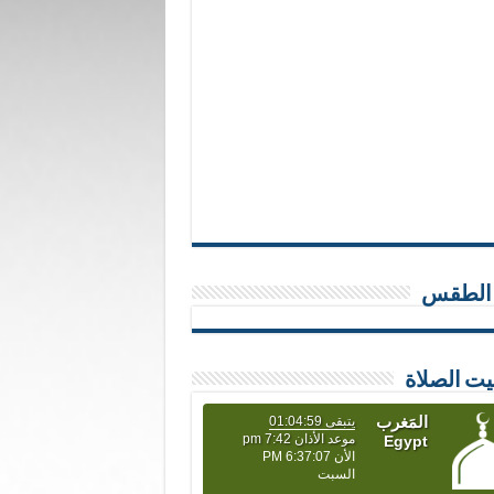
 الطقس
يت الصلاة