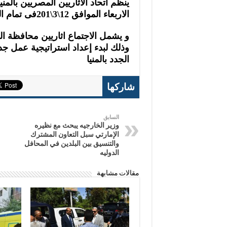
ينظم اتحاد الاثاريين المصريين بالمن
الاربعاء الموافق 12\3\201فى تمام الساعه الحاديه عشرة ظهرا بمنطقه المنيا الشماليه
و يشمل الاجتماع اثاريين محافظة ال
وذلك لبدء إعداد استراتيجية عمل جد
الجدد بالمنيا
شاركها
السابق
وزير الخارجيه يبحث مع نظيره
الإمارتي سبل التعاون المشترك
والتنسيق بين البلدين في المحافل
الدوليه
مقالات مشابهة