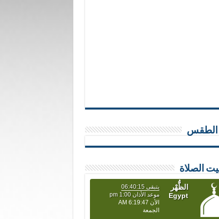
 الطقس
يت الصلاة