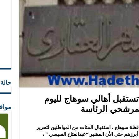
حالة
تستقبل أهالي سوهاج لليوم
 لمرشحي الرئاسة
مواق
فظة سوهاج ، استقبال المئات من المواطنين لتحرير
أبرزهم حتى الأن المشير “عبدالفتاح السيسي ” ،