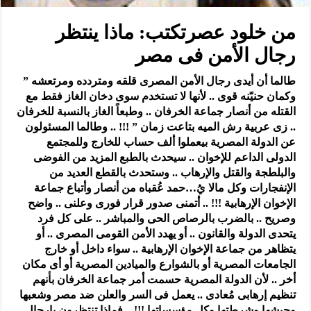
من خلود عصرتكتب: ماذا ينتظر
رجال الأمن فى مصر
طالما أن أيدى رجال الأمن المصرى قلقه ومتردده ومرتعشه ”
وكمان حنيّنه قوى .. لأنها لا تستخدم سوى دخان الغاز فقط مع
القتله من أنصار جماعة الخرفان .. وطبعاً الغاز بالنسبة للخرفان
.. زى عربية رش الميه بتاعت زمان ” !!! .. وطالما المسئولون
عن الدولة المصرية بيعملوا ألف حساب للخارج وللمجتمع
الدولى الداعم للإخوان .. سيحدث بالطبع المزيد من الفوضى
والبلطجة والقتل والإرهاب .. وستحدث بالقطع العديد من
الإنفجارات وكل مالا يُ…حمد عُقباه من أنصار وأتباع جماعة
الإخوان الإرهابية !!! .. أتمنى صدور قرار فورى وعلنى .. واضح
وصريح .. بالضرب بالرصاص الحى والمباشر .. على كل فرد
يتحدى الدولة والقانون .. أو يهدد الأمن القومى المصرى .. أو
يتظاهر من جماعة الإخوان الإرهابية .. سواء داخل أو خارج
الجامعات المصرية أو بالشوارع والميادين المصرية أو أى مكان
أخر .. لأن الدولة المصرية حسمت أمر جماعة الخرفان بأنهم
تنظيم إرهابى مُعادى .. يعمل فى السر والعلن ضد مصر وشعبها
وجيشها وشرطتها وكل مؤسساتها !!! .. فماذا تنتظرون يارجال