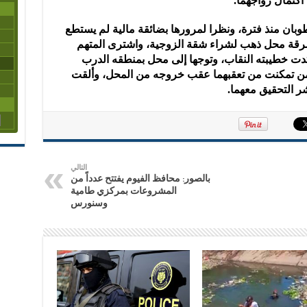
اكتمال زواجهما.
وبان منذ فترة، ونظرا لمرورها بضائقة مالية لم يستطع
 سرقة محل ذهب لشراء شقة الزوجية، واشترى المتهم
تدت خطيبته النقاب، وتوجها إلى محل بمنطقه الدرب
الأمن تمكنت من تعقبهما عقب خروجه من المحل، وألقت
اشر التحقيق معهما.
التالي
بالصور: محافظ الفيوم يفتتح عدداً من
المشروعات بمركزي طامية
وسنورس