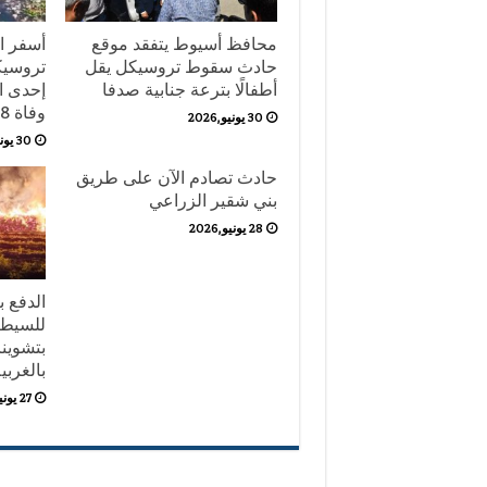
محافظ أسيوط يتفقد موقع
أسفر ا
حادث سقوط تروسيكل يقل
تروسيك
أطفالًا بترعة جنابية صدفا
إحدى ال
وفاة 8 أشخاص حتى الآن.
30 يونيو,2026
30 يونيو,2026
حادث تصادم الآن على طريق
بني شقير الزراعي
28 يونيو,2026
للسيطر
بتشوين
بالغربي
27 يونيو,2026