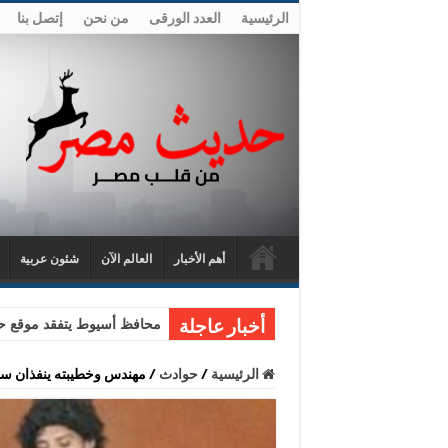
الرئيسية
العدد الورقى
من نحن
إتصل بنا
أهم الأخبار
العالم الآن
شئون عربية
محافظ أسيوط يتفقد موقع حا
أخبار عاجلة
الرئيسية
/
حوادث
/
مهندس وخطيبته ينفذان سط