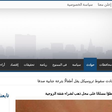
إعلن معنا
سياسة الخصوصية
محافظات
حوادث
سياسة
فى الممنوع
رياضة
تحقيقات
إقتصاد
أراء
دث سقوط تروسيكل يقل أطفالًا بترعة جنابية صدفا
وًا مسلحًا على محل ذهب لشراء شقة الزوجية
تابعن