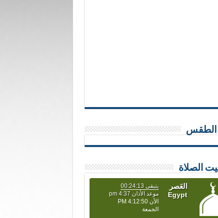
 الطقس
يت الصلاة