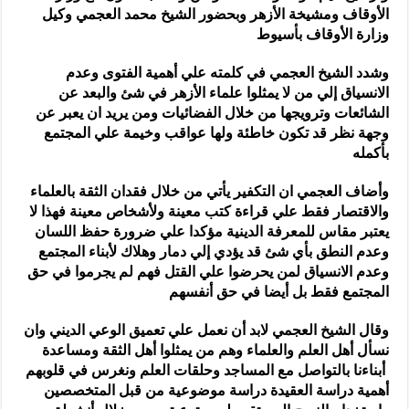
الأوقاف ومشيخة الأزهر وبحضور الشيخ محمد العجمي وكيل
وزارة الأوقاف بأسيوط
وشدد الشيخ العجمي في كلمته علي أهمية الفتوى وعدم
الانسياق إلي من لا يمثلوا علماء الأزهر في شئ والبعد عن
الشائعات وترويجها من خلال الفضائيات ومن يريد ان يعبر عن
وجهة نظر قد تكون خاطئة ولها عواقب وخيمة علي المجتمع
بأكمله
وأضاف العجمي ان التكفير يأتي من خلال فقدان الثقة بالعلماء
والاقتصار فقط علي قراءة كتب معينة ولأشخاص معينة فهذا لا
يعتبر مقاس للمعرفة الدينية مؤكدا علي ضرورة حفظ اللسان
وعدم النطق بأي شئ قد يؤدي إلي دمار وهلاك لأبناء المجتمع
وعدم الانسياق لمن يحرضوا علي القتل فهم لم يجرموا في حق
المجتمع فقط بل أيضا في حق أنفسهم
وقال الشيخ العجمي لابد أن نعمل علي تعميق الوعي الديني وان
نسأل أهل العلم والعلماء وهم من يمثلوا أهل الثقة ومساعدة
أبناءنا بالتواصل مع المساجد وحلقات العلم ونغرس في قلوبهم
أهمية دراسة العقيدة دراسة موضوعية من قبل المتخصصين