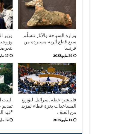
وزارة السياحة والآثار تتسلّم
وزير ال
سبع قطع أثرية مستردة من
وزوجته
فرنسا
يتعرضو
29 مايو,2025
15 مايو,2025
فليتشر: خطة إسرائيل لتوزيع
البيت 
المساعدات بغزة غطاء لمزيد
تقديم ط
من العنف
“قيد ال
14 مايو,2025
12 مايو,2025