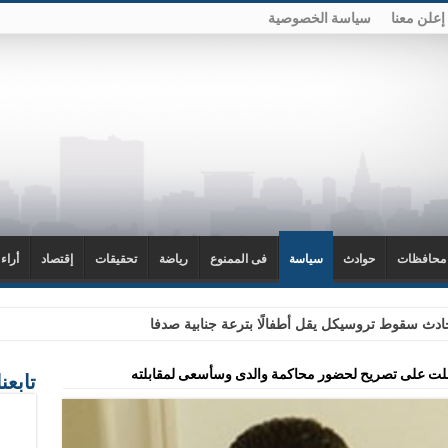
إعلن معنا
سياسة الخصوصية
محافظات
حوادث
سياسة
فى الممنوع
رياضة
تحقيقات
إقتصاد
أراء
دث سقوط تروسيكل يقل أطفالًا بترعة جنابية صدفا
ت على تصريح لحضور محاكمة والدى وسأسعى لمقابلته
تابعن