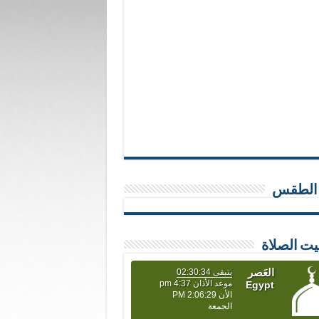
 الطقس
يت الصلاة