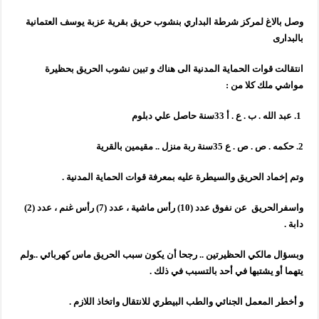
وصل بالاغ لمركز شرطة البداري بنشوب حريق بقرية عزبة يوسف العتمانية
بالبدارى
انتقالت قوات الحماية المدنية الى هناك و تبين نشوب الحريق بحظيرة
مواشي ملك كلا من :
1. عبد الله . ب . ع . أ 33سنة حاصل علي دبلوم
2. حكمه . ص . ص . ع 35سنة ربة منزل .. مقيمين بالقرية
وتم إخماد الحريق والسيطرة عليه بمعرفة قوات الحماية المدنية .
واسفرالحريق عن نفوق عدد (10) رأس ماشية ، عدد (7) رأس غنم ، عدد (2)
دابة .
وبسؤال مالكي الحظيرتين .. رجحا أن يكون سبب الحريق ماس كهربائي ..ولم
يتهما أو يشتبها في أحد بالتسبب في ذلك .
و أخطر المعمل الجنائي والطب البيطري للانتقال واتخاذ اللازم .