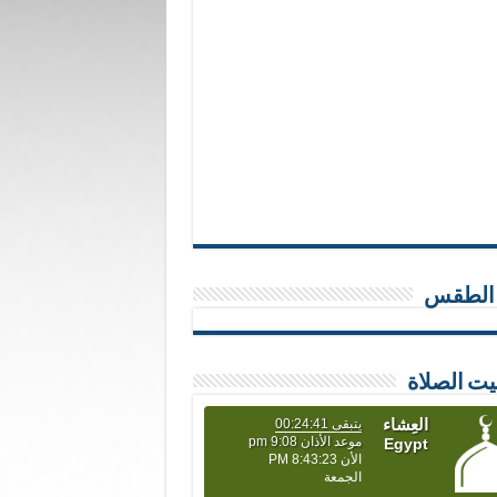
 الطقس
يت الصلاة