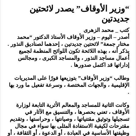
“وزير الأوقاف” يصدر لائحتين
جديدتين
كتب _ محمد الزهرى
أصدر – اليوم – وزير الأوقاف الأستاذ الدكتور “محمد
مختار جمعة” لائحتين جديدتين ، إحدهما لصناديق النذور .
يذكر أنه ، بهذه اللائحة تكون اللوائح المنظمة لجميع
أعمال مساجد النذور ، والمساجد الكبرى ، ومجالس
إداراتها قد اكتمل صدورها .
وطالب “وزير الأوقاف” بتوزيعها فورًا على المديريات
الإقليمية ، والجهات المختصة ، وسرعة تفعيل ما ورد بها
.
وكانت الثانية للمساجد والمعالم الأثرية التابعة لوزارة
الأوقاف ، تعني بحصرها ، والتنسيق مع الآثار في
تسجيلها وتوثيق مقتنياتها ، وصيانتها ، وحراستها ، وتقديم
مقترحات لكيفية الاستفادة المثلى بها سواء في مجال
وظيفتها الأساسية في العبادة ، أو الدعوة ، أو الثقافة ، أو