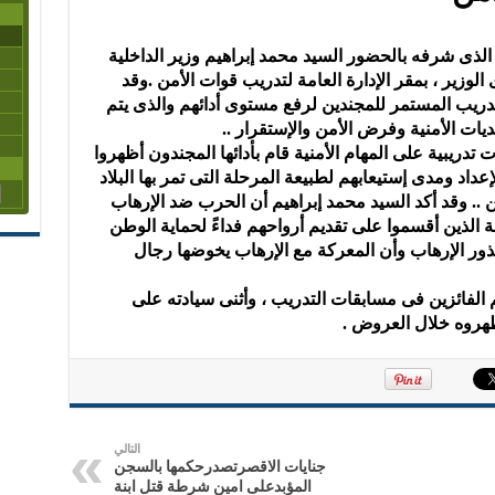
د الذى شرفه بالحضور السيد محمد إبراهيم وزير الداخلية
ير ، بمقر الإدارة العامة لتدريب قوات الأمن .وقد
لتدريب المستمر للمجندين لرفع مستوى أدائهم والذى يتم
يات الأمنية وفرض الأمن والإستقرار ..
دريبية على المهام الأمنية قام بأدائها المجندون أظهروا
لإعداد ومدى إستيعابهم لطبيعة المرحلة التى تمر بها البلاد
.. وقد أكد السيد محمد إبراهيم أن الحرب ضد الإرهاب
لذين أقسموا على تقديم أرواحهم فداءً لحماية الوطن
ور الإرهاب وأن المعركة مع الإرهاب يخوضها رجال
م الفائزين فى مسابقات التدريب ، وأثنى سيادته على
أظهروه خلال العروض .
التالي
جنايات الاقصرتصدرحكمها بالسجن
المؤبدعلى امين شرطة قتل ابنة