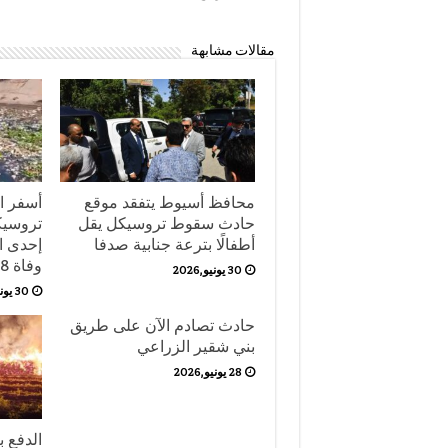
مقالات مشابهة
محافظ أسيوط يتفقد موقع
أسفر ا
حادث سقوط تروسيكل يقل
تروسيك
أطفالًا بترعة جنابية صدفا
إحدى ال
وفاة 8 أشخاص حتى الآن.
30 يونيو,2026
30 يونيو,2026
حادث تصادم الآن على طريق
بني شقير الزراعي
28 يونيو,2026