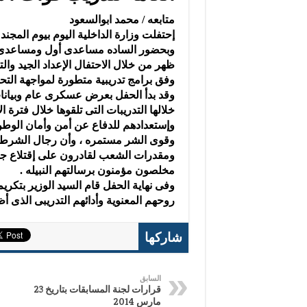
متابعه / محمد ابوالسعود
إحتفلت وزارة الداخلية اليوم بيوم المجن
وبحضور الساده مساعدى أول ومساعدى الوز
ظهر من خلال الاحتفال الإعداد الجيد وا
وفق برامج تدريبية متطورة لمواجهة التحد
وقد بدأ الحفل بعرض عسكرى عام وبيانات ت
خلالها التدريبات التى تلقوها خلال فترة ا
وإستعدادهم للدفاع عن أمن وأمان الوطن 
وقوى الشر مستمره ، وأن رجال الشرطة ا
ومقدرات الشعب لقادرون على إقتلاع جذ
مخلصون مؤمنون برسالتهم النبيله .
وفى نهاية الحفل قام السيد الوزير بتكري
روحهم المعنوية وأدائهم التدريبى الذى 
شاركها
السابق
قرارات لجنة المسابقات بتاريخ 23
مارس 2014