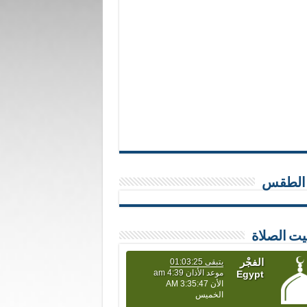
 الطقس
يت الصلاة