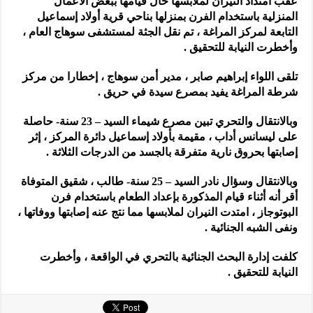
عقب امتداد النيران لملابسها حال قيامها ببعض الأعمال
المنزلية باستخدام الفرن بمنزلها بناحي قرية أولاد إسماعيل
التابعة لمركز المراغة ، تم نقل الجثة لمستشفى سوهاج العام ،
وأخطرت النيابة للتحقيق .
تلقى اللواء إبراهيم صابر ، مدير أمن سوهاج ، إخطارا من مركز
شرطة المراغة يفيد بمصرع سيدة في حريق .
وبالانتقال والتحري تبين مصرع شيماء السيد – 23 سنة- حاصلة
على ليسانس أداب ، مقيمة بأولاد إسماعيل دائرة المركز ، إثر
إصابتها بحروق نارية متفرقة بالجسد من الدرجات الثلاثة .
وبالانتقال وسؤال نادر السيد – 25 سنة- طالب ، شقيق المتوفاة
أقر أنه أثناء قيام المذكورة بإعداد الطعام باستخدام فرن
البوتوجاز ، امتدت النيران لملابسها مما نتج عنه إصابتها ووفاتها ،
ونفى الشبه الجنائية .
كلفت إدارة البحث الجنائية بالتحري في الواقعة ، وأخطرت
النيابة للتحقيق .