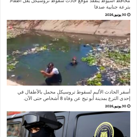
محافظ أسيوط يتفقد موقع حادث سقوط تروسيكل يقل أطفالًا
بترعة جنابية صدفا
30 يونيو,2026
أسفر الحادث الأليم لسقوط تروسيكل محمل بالأطفال في
إحدى الترع بمدينة أبو تيج عن وفاة 8 أشخاص حتى الآن.
30 يونيو,2026