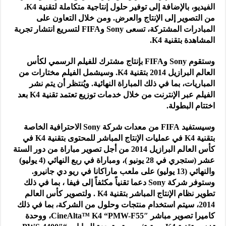
الفيديو، بالإضافة إلى توفير حلول إنتاجية متكاملة لتقنية K4،
من التصوير إلى الإنتاج والعرض. ومن خلال التعاون على
المبادرات المشتركة، تسعى Sony وFIFA لتسريع انتشار تجربة
المشاهدة بتقنية K4.
وستقوم Sony وFIFA بإنتاج مشترك للفيلم الرسمي لكأس
العالم البرازيل 2014 بتقنية K4. وسيشمل الفيلم مختارات من
المباريات، بما في ذلك المباراة النهائية. ويُنتظر أن يتم نشر
الفيلم عبر الإنترنت من خلال خدمات توزيع تعتمد تقنية K4 بعد
اختتام البطولة.
وسيستفيد FIFA من معدات شركة Sony الاحترافية الخاصة
بتقنية K4 في عمليات الإنتاج المباشر للمحتوى بتقنية K4 في
كأس العالم البرازيل 2014 من أجل تصوير مباراة من دور الستة
عشر (ستجري في 28 يونيو )، ومباراة في ربع النهائي (4 يوليو)
والنهائي (13 يوليو) على ملعب ماراكانا في ريو دي جانيرو.
وستوفر شركة Sony دعما تقنياً مكثفاً إلى فيفا ، بما في ذلك
تطوير نظام الإنتاج المباشر بتقنية K4 . ولتصوير كأس العالم
2014، سيتم استخدام منتجات وحلول من الشركة، بما في ذلك
كاميرا تصوير مباشر CineAlta™ K4 “PMW-F55″، ووحدة