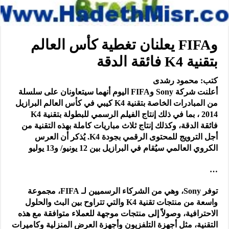
وFIFA يعلنان تغطية كأس العالم
بتقنية K4 فائقة الدقة
كتب: محمود رشدى
أعلنت شركة Sony وFIFA اليوم أنهما سيتعاونان على سلسلة
من المبادرات الخاصة بتقنية K4 كيبي في كأس العالم البرازيل
2014 ، بما في ذلك إنتاج الفيلم الرسمي للبطولة بتقنية K4
فائقة الدقة، وكذلك إنتاج ثلاث مباريات كاملة بهذه التقنية من
أجل الترويج للمحتوى الرقمي بجودة K4. يُذكر أن العرس
الكروي العالمي سيُقام في البرازيل بين 12 يونيو/ و13 يوليو
…
توفر Sony، وهي من الشركاء الرسميين لـ FIFA، مجموعة
واسعة من منتجات تقنية K4 والتي تتراوح بين البث والحلول
الاحترافية، وصولاً إلى منتجات موجهة للعملاء متوافقة مع هذه
التقنية، مثل أجهزة التلفزيون وأجهزة العرض المنزلية وكاميرات