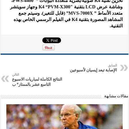
تخزين تقنية K4 صوتية/بصرية متعددة البوابات “PWS-4400″،
وشاشة عرض LCD بتقنية K4 “PVM-X300″ وجهاز سويتشر
متعدد الأنماط ” MVS-7000X” (قابل للتغير). وسيتم جمع
المشاهد المصورة بتقنية K4 في الفيلم الرسمي الخاص بهذه
التقنية.
السابق
الإصابة تبعد إيسيان لأسبوعين
التالي
النتائج الكاملة لمباريات الاسبوع
التاسع عشر بالممتاز” ب
مقالات مشابهة