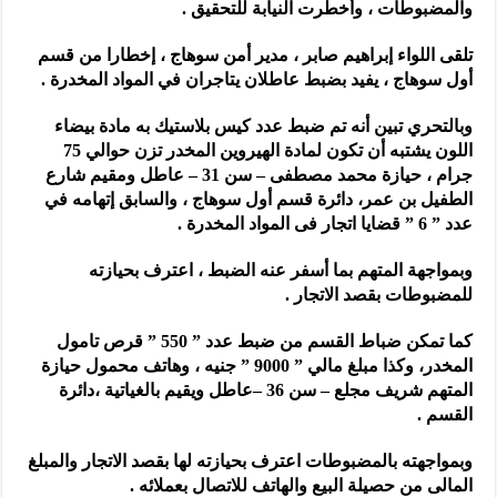
والمضبوطات ، وأخطرت النيابة للتحقيق .
تلقى اللواء إبراهيم صابر ، مدير أمن سوهاج ، إخطارا من قسم
أول سوهاج ، يفيد بضبط عاطلان يتاجران في المواد المخدرة .
وبالتحري تبين أنه تم ضبط عدد كيس بلاستيك به مادة بيضاء
اللون يشتبه أن تكون لمادة الهيروين المخدر تزن حوالي 75
جرام ، حيازة محمد مصطفى – سن 31 – عاطل ومقيم شارع
الطفيل بن عمر، دائرة قسم أول سوهاج ، والسابق إتهامه في
عدد ” 6 ” قضايا اتجار فى المواد المخدرة .
وبمواجهة المتهم بما أسفر عنه الضبط ، اعترف بحيازته
للمضبوطات بقصد الاتجار .
كما تمكن ضباط القسم من ضبط عدد ” 550 ” قرص تامول
المخدر، وكذا مبلغ مالي ” 9000 ” جنيه ، وهاتف محمول حيازة
المتهم شريف مجلع – سن 36 –عاطل ويقيم بالغياتية ،دائرة
القسم .
وبمواجهته بالمضبوطات اعترف بحيازته لها بقصد الاتجار والمبلغ
المالى من حصيلة البيع والهاتف للاتصال بعملائه .