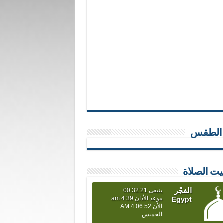
 الطقس
يت الصلاة