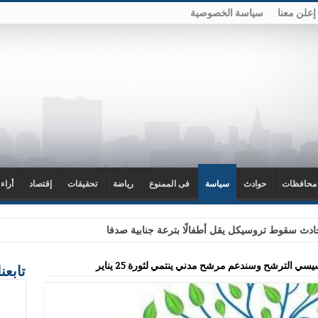
إعلن معنا
سياسة الخصوصية
محافظات
حوادث
سياسة
فى الممنوع
رياضة
تحقيقات
إقتصاد
أراء
دث سقوط تروسيكل يقل أطفالًا بترعة جنابية صدفا
 الترشح وسندعم مرشح مدني ينتمي لثورة 25 يناير
تابعن