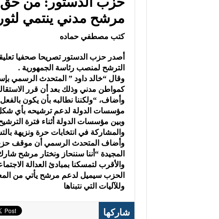
حزب الدستور: من حق 
مرشح مدني ينتمي لثورة 25 ين
كتب مصطفي حماده
أصدر حزب الدستور تصريحا صحفيا تعليقا
الترشح لمنصب رئاسة الجمهورية .
وقال “خالد داود ” المتحدث الرسمي بإ
كمواطن مدني وذلك بعد أن قرر الاستقا
وأضاف، “ولكننا نطالبه بأن يكون بالفعل
مؤسسات الدولة لدعم ترشيحه بأي شكل م
وبين مؤسسات الدولة أثناء فترة الترشيح،
والمشاركة في انتخابات حرة ونزيهة بال
المجيدة “أننا سننحاز ونختار مرشح شارك
والأقرب لتمسكنا بمبادئ العدالة الاجتما
الحزب سيميل لدعم مرشح يأتي من المعسك
وللآليات التي نتبناها
شاركها