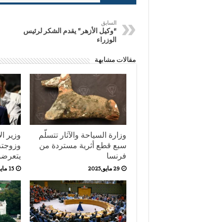
السابق
“وكيل الأزهر” يقدم الشكر لرئيس
الوزراء
مقالات مشابهة
وزارة السياحة والآثار تتسلّم
وزير ال
سبع قطع أثرية مستردة من
وزوجته
فرنسا
يتعرضو
29 مايو,2025
15 مايو,2025