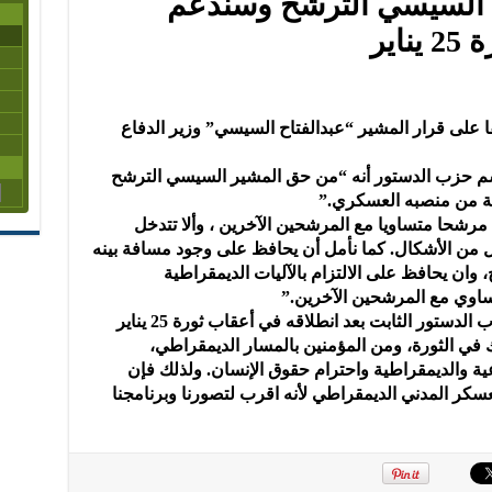
السيسي الترشح وسندعم
اير
 على قرار المشير “عبدالفتاح السيسي” وزير الدفاع
سم حزب الدستور أنه “من حق المشير السيسي الترشح
لة من منصبه العسكري.”
 مرشحا متساويا مع المرشحين الآخرين ، وألا تتدخل
ن الأشكال. كما نأمل أن يحافظ على وجود مسافة بينه
 وان يحافظ على الالتزام بالآليات الديمقراطية
تساوي مع المرشحين الآخرين.”
وأضاف المتحدث الرسمي أن موقف حزب الدستور الثابت بعد انطلاقه في أعقاب ثورة 25 يناير
 في الثورة، ومن المؤمنين بالمسار الديمقراطي،
عية والديمقراطية واحترام حقوق الإنسان. ولذلك فإن
ر المدني الديمقراطي لأنه اقرب لتصورنا وبرنامجنا