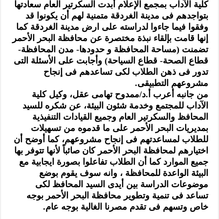
كلية الآداب بمجمع الإعلام أبدت السكرتير العام سعادتها
بتواجدهم فى مدينة الغردقة متمنية لهم أن يكونوا قد
وفقوا فيما جاءوا لدراسته على ارض مدينة الغردقة كما
إنها قامت بإلقاء نبذة مختصرة عن محافظة البحر الأحمر
تضمنت (مساحة المحافظة و حدودها- مدن المحافظة-
قطاع الصحة- قطاع السياحة) وأجابت على الأسئلة التى
تدور فى ذهن الطلاب لكى تساعدهم فى إنجاح
مشروعهم التطبيقى.
من جانبه أعرب أ.د/ممدوح تهامى عقل، وكيل كلية
الآداب للمجتمع وخدمة شئون البيئة، عن شكره للسيد
المحافظ والسكرتير العام وجميع القيادات التنفيذية
بمديريات البحر الأحمر على ما قدموه من تسهيلات
للطلاب لمساعدتهم فى إنجاح مشروعهم، كما أوضح أن
اختيارهم لمحافظة البحر الأحمر كان صائباً لأنها تتوفر بها
جميع الموارد كما أن الطلاب تفاعلوا بصورة ايجابية مع
البيئة الواعدة للمحافظة ، وانه سوف يقوم بوضع
موضوعات الدراسة بين أيدى السيد المحافظ لكى
تساعد فى تنمية وتطوير محافظة البحر الأحمر بوجه
خاص وتسهم فى تقدم مصرنا الغالية بوجه عام.