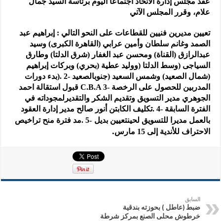
عقد مجلس إدارة الاتحاد اجتماعا اليوم برئاسة السيد جمال
علام، وقرر المجلس الآتي
تعيين مديرين فنيين للقطاعات على النحو التالي
:
إبراهيم عبد
الصمد وغانم سلطان وأمين عرابي (القاهرة الكبرى) وسيد
عبد
الرازق (القناة) ومحسن عبد الغفار (شرق الدلتا) وطارق
السياجى (وسط الدلتا
)
ووليد عطية (بحري) وبركات إبراهيم
(شمال الصعيد) وشمس السعيد (جنوب
الصعيد
). 2-
بدء دورات
المدربين للحصول على الرخصة
C.B.A 3-
قبول استقالة احمد
الجوهري مدير التسويق وتقديم الشكر والتقدير
لمجوداته في
الفترة السابقة
. 4-
تكليف الكابتن أنور صالح مدير إدارة العقود
بالعمل مديرا للتسويق لحين
تعيين بديل
. 5-
مد فترة منح تراخيص
.
الاحتراف للأندية إلى 15 مارس
السابق
ضبط (عاطل ) بحوزته بندقية
خرطوش محلى الصنع بمركز شرطة