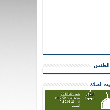
 الطقس
يت الصلاة