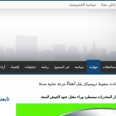
إعلن معنا
سياسة الخصوصية
محافظات
حوادث
سياسة
فى الممنوع
رياضة
تحقيقات
إقتصاد
أراء
دث سقوط تروسيكل يقل أطفالًا بترعة جنابية صدفا
تجار المخدرات بمسطرد وراء مقتل جنود الجيش الستة
تابعن