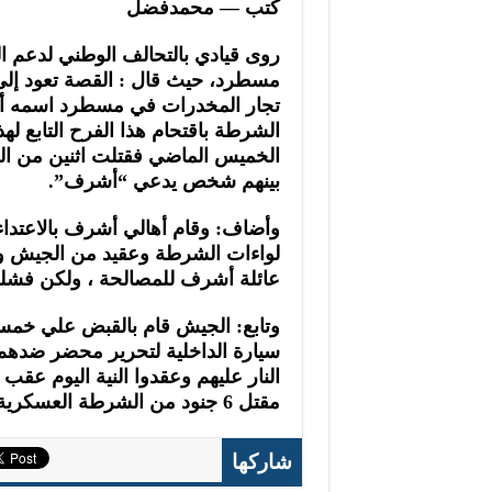
كتب — محمدفضل
روى قيادي بالتحالف الوطني لدعم ا
مسطرد، حيث قال : القصة تعود إلى 
تجار المخدرات في مسطرد اسمه أش
الشرطة باقتحام هذا الفرح التابع ل
الخميس الماضي فقتلت اثنين من ا
بينهم شخص يدعي “أشرف”.
وأضاف: وقام أهالي أشرف بالاعتداء
لواءات الشرطة وعقيد من الجيش و
عائلة أشرف للمصالحة ، ولكن فشل
وتابع: الجيش قام بالقبض علي خم
سيارة الداخلية لتحرير محضر ضدهم
النار عليهم وعقدوا النية اليوم عقب
مقتل 6 جنود من الشرطة العسكرية .
شاركها