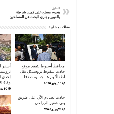
السابق
هجوم مسلح على كمين شرطة
بالعبور وجاري البحث عن المسلحين
مقالات مشابهة
محافظ أسيوط يتفقد موقع
أسفر ا
حادث سقوط تروسيكل يقل
تروسيك
أطفالًا بترعة جنابية صدفا
إحدى ال
وفاة 8 أشخاص حتى الآن.
30 يونيو,2026
30 يونيو,2026
حادث تصادم الآن على طريق
بني شقير الزراعي
28 يونيو,2026