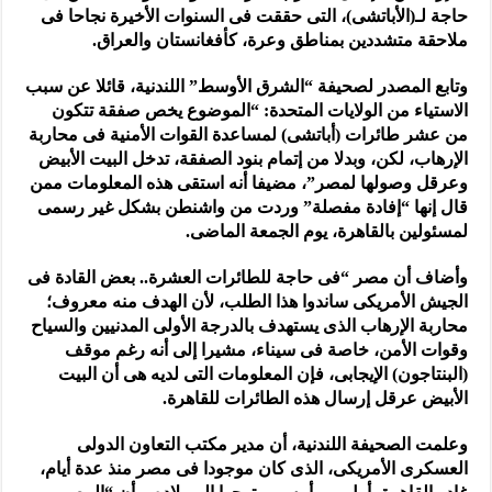
حاجة لـ(الأباتشى)، التى حققت فى السنوات الأخيرة نجاحا فى
ملاحقة متشددين بمناطق وعرة، كأفغانستان والعراق.
وتابع المصدر لصحيفة “الشرق الأوسط” اللندنية، قائلا عن سبب
الاستياء من الولايات المتحدة: “الموضوع يخص صفقة تتكون
من عشر طائرات (أباتشى) لمساعدة القوات الأمنية فى محاربة
الإرهاب، لكن، وبدلا من إتمام بنود الصفقة، تدخل البيت الأبيض
وعرقل وصولها لمصر”، مضيفا أنه استقى هذه المعلومات ممن
قال إنها “إفادة مفصلة” وردت من واشنطن بشكل غير رسمى
لمسئولين بالقاهرة، يوم الجمعة الماضى.
وأضاف أن مصر “فى حاجة للطائرات العشرة.. بعض القادة فى
الجيش الأمريكى ساندوا هذا الطلب، لأن الهدف منه معروف؛
محاربة الإرهاب الذى يستهدف بالدرجة الأولى المدنيين والسياح
وقوات الأمن، خاصة فى سيناء، مشيرا إلى أنه رغم موقف
(البنتاجون) الإيجابى، فإن المعلومات التى لديه هى أن البيت
الأبيض عرقل إرسال هذه الطائرات للقاهرة.
وعلمت الصحيفة اللندنية، أن مدير مكتب التعاون الدولى
العسكرى الأمريكى، الذى كان موجودا فى مصر منذ عدة أيام،