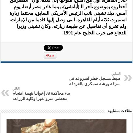
غادر القاهرة، أول من أمس، متوجها إلى بلاده، وأن “المصريين
أخطروه بموضوع تأخر الـ(أباتشى)، بينما غادر مصر أيضا، يوم
أمس، ديك تشينى نائب الرئيس الأمريكى السابق، مختتما زيارة
استمرت ثلاثة أيام للقاهرة، التى وصل إليها قادما من الإمارات،
ولم تخرج أى تفاصيل عن طبيعة زيارته، وكان تشينى وزيرا
للدفاع فى حرب الخليج عام 1991.
السابق
ضبط مسجل خطر لشروعه فى
سرقة ورشة سمكرى بالغردقة
التالي
بدء محاكمة 38 إخوانيا بتهمة اقتحام
محطتى مترو شبرا وكلية الزراعة
مقالات مشابهة