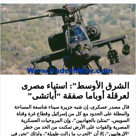
الشرق الأوسط”: استياء مصرى
لعرقلة أوباما صفقة “أباتشى”
قال مصدر عسكرى، إن شبه جزيرة سيناء شاسعة المساحة
والمطلة على الحدود مع كل من إسرائيل وقطاع غزة وقناة
السويس، “تمتلئ بالجهاديين”، وإن المروحيات العسكرية
المصرية والقوات على الأرض تمكنت من الحد من خطر
“الإرهابيين”، إلا أن “الحرب ما زالت طويلة”، ولذلك “نحن فى