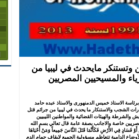
 وتستنكر مايحدث في ليبيا من
رياء والمسيحيين المصريين
رئاسة الاستاذ خميس الدمنهورى والاستاذ عبده حامد
ارات الشجب والاستنكار ما يحدث في ليبيا من جرائم قتل
ش والشرطة والهيئات القضائية والمواطنين الليبيين
صريين خاصة والاجانب بصفة عامة قال تعالي بسم الله
فَسَادٍ فِي الأَرْضِ فَكَأَنَّمَا قَتَلَ النَّاسَ جَمِيعاً وَمَنْ أَحْيَاهَا
ل هذه الأوضاع الدامية تتعاظم مسؤولية الجميع لإيقاف حمام الدم