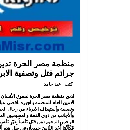
منظمة مصر الحرة تدين
جرائم قتل وتصفية الاب
كتب _عبد حامد
تُدين منظمة مصر الحرة لحقوق الأنسان ب
الامين العام للمنظمة بالجيزة باقصي عب
وتصفية وأستهداف الابرياء من رجال الجي
وألأجانب من ذوي الذمة والمسيحيين الم
الرحمن الرحيم (مَن قَتَلَ نَفْساً بِغَيْرِ نَفْسٍ أَوْ 
فَكَ
أَنَّمَا أَحْيَا النَّاسَ جَمِيعاً(وفي ظ