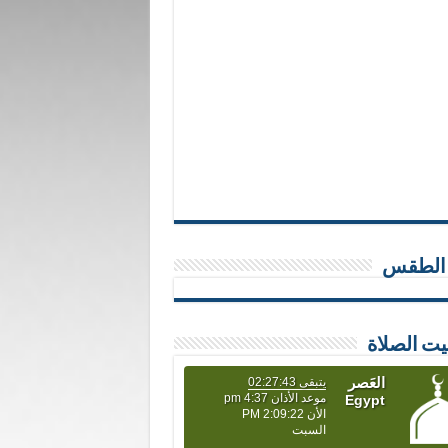
 الطقس
يت الصلاة