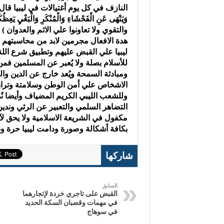
النازف في كل يوم أغتيالات في ليبيا قال تعالي (“إِنَّ
وَيَنْهَى عَنِ الْفَحْشَاءِ وَالْمُنْكَرِ وَالْبَغْيِ ي
والتقوي ولا تعاونوا علي الاثم والعدوا
هدة الافعال مجرمين لابد من محاسبتهم
ليبيا علي القبض عليهم وتطبيق شرع اللة ف
للأسلام بصلة ولا يُعبر عن المسلمين فمن
ومبادئة السمحة ويُعد خارج عن الدين وا
الاشخاص علي أمن الوطن وسلامتة وترابط 
وللشعب الليبي الكريم المضياف وأيضا نُ
التضاهر السلمي والتعبير عن الرئي وندين 
مكفول في الشريعة الاسلامية ولا يحق لآ
بكافة أشكالة وصورة ودامت ليبيا حرة و
شاركها
السابق
القبض على تاجري خردة لإتجارهما
في مهمات وقضبان السكة الحديد
في سوهاج