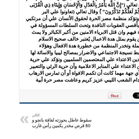
 اللَّهَ يَأْمُرُ بِالْعَدْلِ وَالْإِحْسَانِ وَإِيتَاءِ ذِي الْقُرْبَى
َعِظُكُمْ لَعَلَّكُمْ تَذَكَّرُونَ” )ٌ وقال تعالي (تعاونوا علي البر
ن ) وتؤكد منظمة مصر الحرة لحقوق الأنسان علي أن مرتكبي
 بأقصي العقوبات النافدة وتحث السلطات المسؤولة في
يهم وان قتل الابرياء الامنين من أكبر الكبائر ولا يمث
 يقوم بمثل هدة الاعمال يُعتبر خالف صحيح الاسلام
لملة وتخدر المنظمة من خطورة هدة الافعال وهؤلاء
نسيجة الاجتماعي والاضرار بمصالح ليبيا والاسائة لها
دين الاعتداء علي المعتصمين السلميين ونؤكد علي حرية
الاعتداء علي المنابر الاعلامية وأن حرية الرئي والتعبير
ي جهة مهما كانت أن تكمم الافواة أو أن تمارس الارهاب
دام الشعب الليبي عزيز كريم وعاشت مصر حرة أبية
التالي
سقوط عاطل بحوزته لفافة بانجو و
80 قرص مخدر بكمين رأس غارب