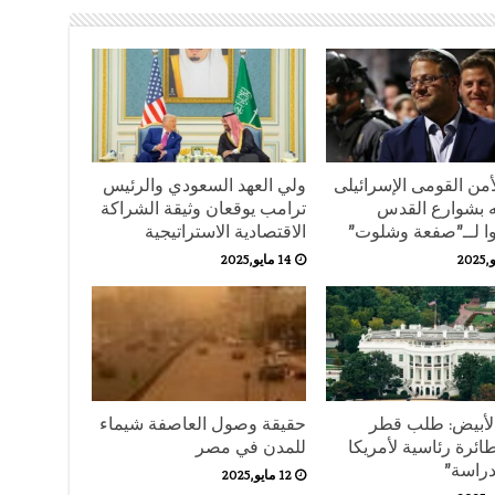
أمن القومى الإسرائيلى
ولي العهد السعودي والرئيس
 بشوارع القدس
ترامب يوقعان وثيقة الشراكة
ا لــ”صفعة وشلوت”
الاقتصادية الاستراتيجية
14 مايو,2025
الأبيض: طلب قطر
حقيقة وصول العاصفة شيماء
ائرة رئاسية لأمريكا
للمدن في مصر
دراسة”
12 مايو,2025