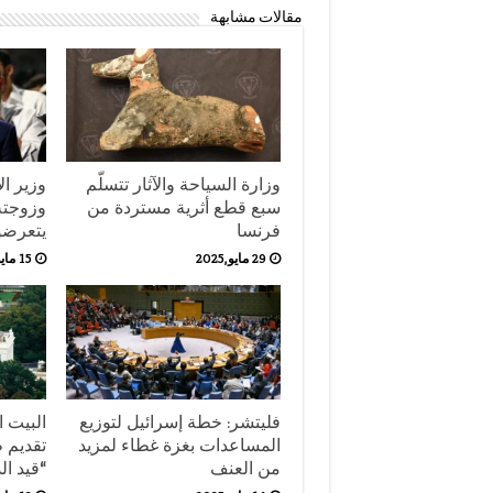
مقالات مشابهة
وزارة السياحة والآثار تتسلّم
وزير ال
سبع قطع أثرية مستردة من
وزوجته
فرنسا
يتعرضو
29 مايو,2025
15 مايو,2025
فليتشر: خطة إسرائيل لتوزيع
البيت 
المساعدات بغزة غطاء لمزيد
تقديم ط
من العنف
“قيد ال